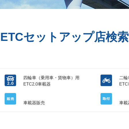
ETCセットアップ店検索
四輪車（乗用車・貨物車）用
二輪
ETC2.0車載器
ET
車載器販売
車載