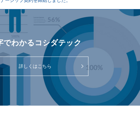
e Art Gallery」を開催します。（8月7日～9日）
ートナーシップ契約を締結しました。
KAZAKIをオープンしました。
otor S.p.A.」の日本正規輸入代理店に任命されました。
字でわかるコシダテック
詳しくはこちら