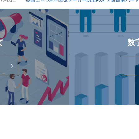
07月03日
高輪 Gateway Studioにて「MV Agusta Motorcycl
韓国エッジAI半導体メーカーDEEPX社と戦略的パ
関係会社 株式会社KMC中部が、SHOEI Gallery O
イタリアのモーターサイクルブランド「MV Agusta M
て
数