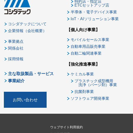
特約店・指定店
ETCセットアップ店
半導体・電子デバイス事業
IoT・AIソリューション事業
コシダテックについて
【個人向け事業】
企業情報（会社概要）
モバイルセールス事業
事業拠点
自動車用品販売事業
関係会社
自動二輪関連事業
採用情報
【強化推進事業】
主な取扱製品・サービス
ケミカル事業
事業紹介
プラスチック成型機用
洗浄（パージ剤）事業
抗菌剤事業
ソフトウェア開発事業
お問い合わせ
ウェブサイト利用規約