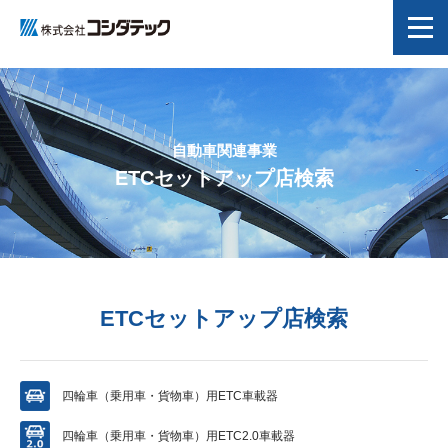
Topics
事業紹介
自動車関連事業
ETCセットアップ店検索
会社情報
CSR
事業拠点・関係会社
ETCセットアップ店検索
採用情報
四輪車（乗用車・貨物車）用
ETC車載器
ENGLISH
四輪車（乗用車・貨物車）用
ETC2.0車載器