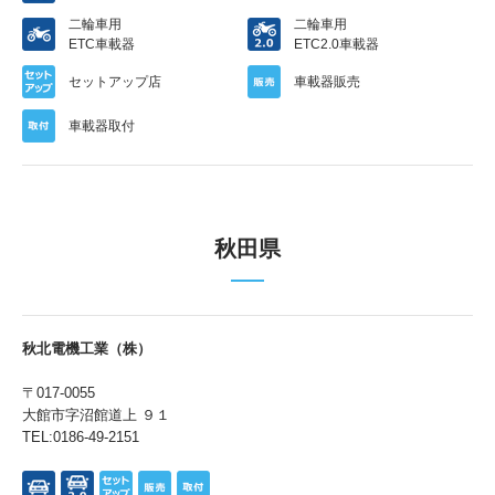
二輪車用
二輪車用
中国語
ETC車載器
ETC2.0車載器
セットアップ店
車載器販売
車載器取付
お問い合わせ
秋田県
秋北電機工業（株）
〒017-0055
大館市字沼館道上 ９１
TEL:0186-49-2151