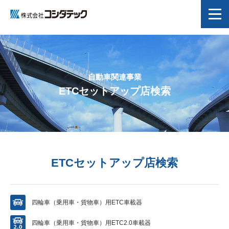
Topics
事業紹介
自動車関連事業
ETCセットアップ店検索
会社情報
CSR
事業拠点・関係会社
ETCセットアップ店検索
採用情報
四輪車（乗用車・貨物車）用
ETC車載器
ENGLISH
四輪車（乗用車・貨物車）用
ETC2.0車載器