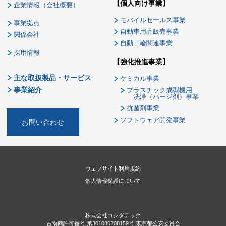
【個人向け事業】
企業情報（会社概要）
モバイルセールス事業
事業拠点
自動車用品販売事業
関係会社
自動二輪関連事業
採用情報
【強化推進事業】
主な取扱製品・サービス
ケミカル事業
事業紹介
プラスチック成型機用
洗浄（パージ剤）事業
抗菌剤事業
ソフトウェア開発事業
お問い合わせ
ウェブサイト利用規約
個人情報保護について
株式会社コシダテック
古物商許可番号 第301080208159号 東京都公安委員会