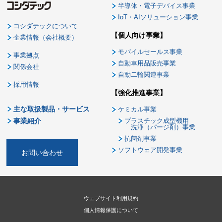
半導体・電子デバイス事業
IoT・AIソリューション事業
コシダテックについて
【個人向け事業】
企業情報（会社概要）
モバイルセールス事業
事業拠点
自動車用品販売事業
関係会社
自動二輪関連事業
採用情報
【強化推進事業】
主な取扱製品・サービス
ケミカル事業
事業紹介
プラスチック成型機用
洗浄（パージ剤）事業
抗菌剤事業
ソフトウェア開発事業
お問い合わせ
ウェブサイト利用規約
個人情報保護について