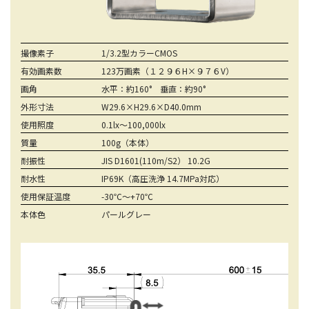
撮像素子
1/3.2型カラーCMOS
有効画素数
123万画素（１２９６H×９７６V）
画角
水平：約160° 垂直：約90°
外形寸法
W29.6×H29.6×D40.0mm
使用照度
0.1lx～100,000lx
質量
100g（本体）
耐振性
JIS D1601(110m/S2） 10.2G
耐水性
IP69K（高圧洗浄 14.7MPa対応）
使用保証温度
-30℃～+70℃
本体色
パールグレー