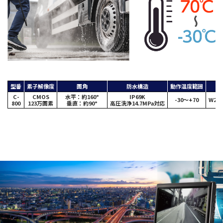
型番
素子解像度
画角
防水構造
動作温度範囲
C-
CMOS
水平：約160°
IP69K
-30～+70
W29.
800
123万画素
垂直：約90°
高圧洗浄14.7MPa対応