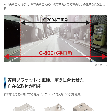
⽔平画⾓最⼤160°、垂直画⾓最⼤90°の広角カメラで車両周辺の死角を低減しま
す。
※イメージ
専用ブラケットで車種、用途に合わせた
自在な取付が可能
多彩な取付を可能にする専用ブラケットで見えない不安を軽減。