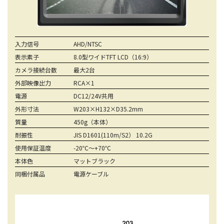
入力信号
AHD/NTSC
表示素子
8.0型ワイドTFT LCD（16:9）
カメラ接続台数
最大2台
外部映像出力
RCA×1
電源
DC12/24V共用
外形寸法
W203×H132×D35.2mm
質量
450g（本体）
耐振性
JIS D1601(110m/S2） 10.2G
使用保証温度
-20℃～+70℃
本体色
マットブラック
同梱付属品
電源ケーブル