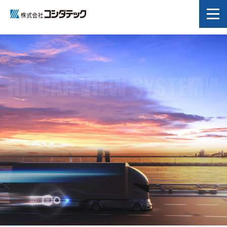
Topics
事業紹介
会社情報
HD CAR VIEW SYSTEM
TM
CSR
事業拠点・関係会社
採用情報
ENGLISH
※写真や画面はイメージです。実際とは異なる場合があります。