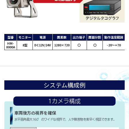
型番
モニター
電源
画素数
出力端子
画面分割
動作温度範囲
HM-
W
8型
DC12V/24V
1280×720
〇
〇
-20～+70
8000A
システム構成例
1カメラ構成
車両後方の視界を確保
⽔平画⾓最⼤160°のワイドな視界で、人や障害物を素早く視認できます。