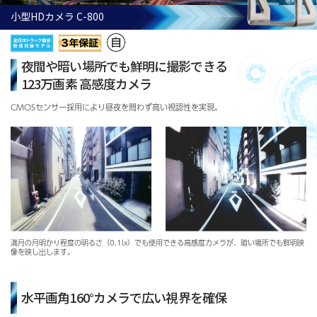
小型HDカメラ C-800
夜間や暗い場所でも鮮明に撮影できる
123万画素 高感度カメラ
CMOSセンサー採用により昼夜を問わず高い視認性を実現。
満月の⽉明かり程度の明るさ（0.1lx）でも使⽤できる⾼感度カメラが、暗い場所でも鮮明映
像を映し出します。
水平画角160°カメラで広い視界を確保