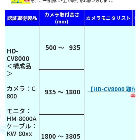
を、ご一読頂いた上で取付をお願い致します。
カメラ取付高さ
認証取得製品
カメラモニタリスト
装
(mm)
500 ～ 935
HD-
CV8000
＜構成品
＞
カメラ：C-
【HD-CV8000 取
935 ～ 1800
800
モニタ：
HM-8000A
ケーブル：
KW-80xx
1800 ～ 3805